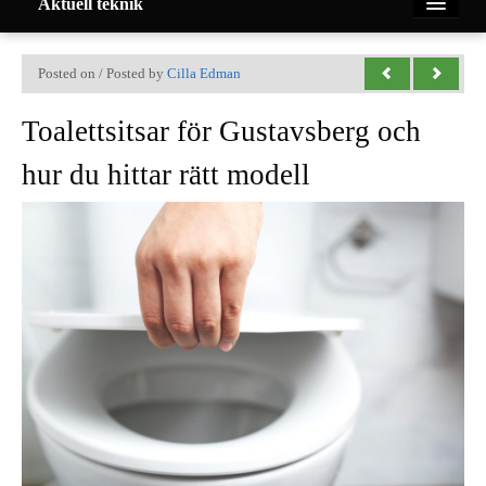
Aktuell teknik
Hem
Posted on / Posted by
Cilla Edman
Toalettsitsar för Gustavsberg och
Teknik
hur du hittar rätt modell
Nyheter
Mekanik
Företag
Mobil
Om oss