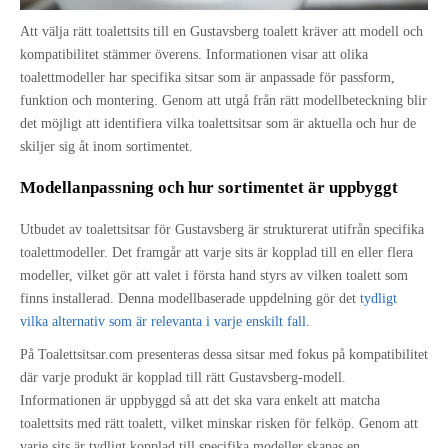
Kontakta oss
Att välja rätt toalettsits till en Gustavsberg toalett kräver att modell och
kompatibilitet stämmer överens. Informationen visar att olika
toalettmodeller har specifika sitsar som är anpassade för passform,
funktion och montering. Genom att utgå från rätt modellbeteckning blir
det möjligt att identifiera vilka toalettsitsar som är aktuella och hur de
skiljer sig åt inom sortimentet.
Modellanpassning och hur sortimentet är uppbyggt
Utbudet av toalettsitsar för Gustavsberg är strukturerat utifrån specifika
toalettmodeller. Det framgår att varje sits är kopplad till en eller flera
modeller, vilket gör att valet i första hand styrs av vilken toalett som
finns installerad. Denna modellbaserade uppdelning gör det
tydligt
vilka alternativ som är relevanta i varje enskilt fall
.
På Toalettsitsar.com presenteras dessa sitsar med fokus på kompatibilitet
där varje produkt är kopplad till rätt Gustavsberg-modell.
Informationen är uppbyggd så att det ska vara enkelt att matcha
toalettsits med rätt toalett, vilket minskar risken för felköp. Genom att
varje sits är tydligt kopplad till specifika modeller skapas en