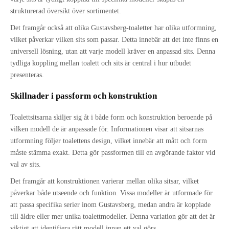
strukturerad översikt över sortimentet.
Det framgår också att olika Gustavsberg-toaletter har olika utformning,
vilket påverkar vilken sits som passar. Detta innebär att det inte finns en
universell lösning, utan att varje modell kräver en anpassad sits. Denna
tydliga koppling mellan toalett och sits är central i hur utbudet
presenteras.
Skillnader i passform och konstruktion
Toalettsitsarna skiljer sig åt i både form och konstruktion beroende på
vilken modell de är anpassade för. Informationen visar att sitsarnas
utformning följer toalettens design, vilket innebär att mått och form
måste stämma exakt. Detta gör passformen till en avgörande faktor vid
val av sits.
Det framgår att konstruktionen varierar mellan olika sitsar, vilket
påverkar både utseende och funktion. Vissa modeller är utformade för
att passa specifika serier inom Gustavsberg, medan andra är kopplade
till äldre eller mer unika toalettmodeller. Denna variation gör att det är
viktigt att identifiera rätt modell innan ett val görs.