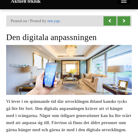
Aktuell teknik
Hem
Posted on / Posted by
rnn.yqe.
Den digitala anpassningen
Teknik
Nyheter
Mekanik
Företag
Vi lever i en spännande tid där utvecklingen ibland kanske tycks
Mobil
gå lite för fort. Den digitala anpassningen kräver att vi hänger
med i svängarna. Något som tidigare generationer kan ha lite svårt
Om oss
med att anpassa sig till. Förvisso så finns det äldre personer som
gärna hänger med och gärna är med i den digitala utvecklingen.