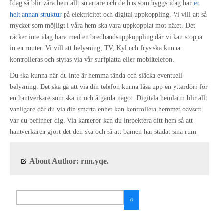
Idag så blir våra hem allt smartare och de hus som byggs idag har
en
Kontakta oss
helt annan struktur
på elektricitet och digital uppkoppling. Vi vill att så
mycket som möjligt i våra hem ska vara uppkopplat mot nätet. Det
räcker inte idag bara med en bredbandsuppkoppling där vi kan stoppa
in en router. Vi vill att belysning, TV, Kyl och frys ska kunna
kontrolleras och styras via vår surfplatta eller mobiltelefon.
Du ska kunna när du inte är hemma tända och släcka eventuell
belysning. Det ska gå att via din telefon kunna låsa upp en ytterdörr för
en hantverkare som ska in och åtgärda något. Digitala hemlarm blir allt
vanligare där du via din smarta enhet kan kontrollera hemmet oavsett
var du befinner dig. Via kameror kan du inspektera ditt hem så att
hantverkaren gjort det den ska och så att barnen har städat sina rum.
About Author: rnn.yqe.