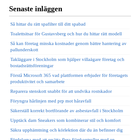
Senaste inläggen
Så hittar du rätt spafilter till ditt spabad
Toalettsitsar för Gustavsberg och hur du hittar rätt modell
Så kan företag minska kostnader genom bättre hantering av
pallunderskott
Takläggare i Stockholm som hjälper villaägare företag och
bostadsrättsföreningar
Förstå Microsoft 365 vad plattformen erbjuder för företagets
produktivitet och samarbete
Reparera stenskott snabbt för att undvika rostskador
Föryngra hårlinjen med prp mot håravfall
Säkerställ korrekt bortförande av asbestavfall i Stockholm
Upptäck dam Sneakers som kombinerar stil och komfort
Säkra upphämtning och körlektion där du än befinner dig
Fördelarna med att ersätta flera fjärrkontroller med en