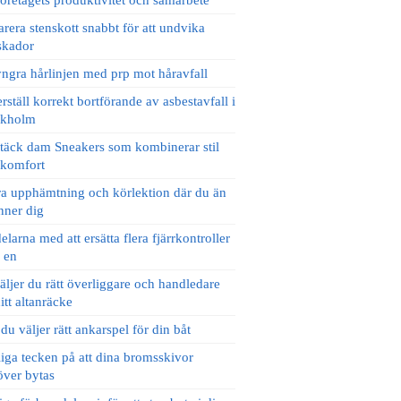
företagets produktivitet och samarbete
rera stenskott snabbt för att undvika
skador
ngra hårlinjen med prp mot håravfall
rställ korrekt bortförande av asbestavfall i
ckholm
äck dam Sneakers som kombinerar stil
 komfort
a upphämtning och körlektion där du än
nner dig
elarna med att ersätta flera fjärrkontroller
 en
äljer du rätt överliggare och handledare
ditt altanräcke
du väljer rätt ankarspel för din båt
iga tecken på att dina bromsskivor
ver bytas