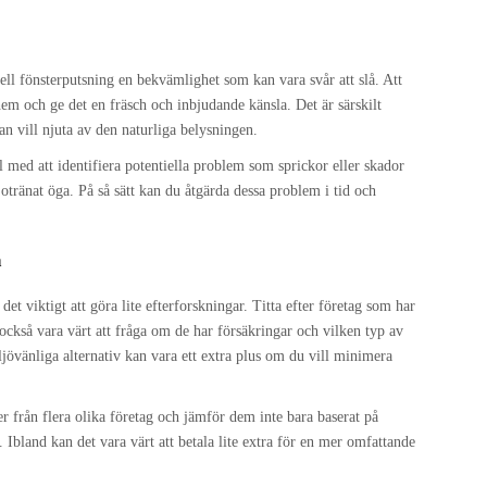
ell fönsterputsning en bekvämlighet som kan vara svår att slå. Att
 hem och ge det en fräsch och inbjudande känsla. Det är särskilt
 vill njuta av den naturliga belysningen.
ll med att identifiera potentiella problem som sprickor eller skador
otränat öga. På så sätt kan du åtgärda dessa problem i tid och
n
det viktigt att göra lite efterforskningar. Titta efter företag som har
ckså vara värt att fråga om de har försäkringar och vilken typ av
övänliga alternativ kan vara ett extra plus om du vill minimera
er från flera olika företag och jämför dem inte bara baserat på
 Ibland kan det vara värt att betala lite extra för en mer omfattande