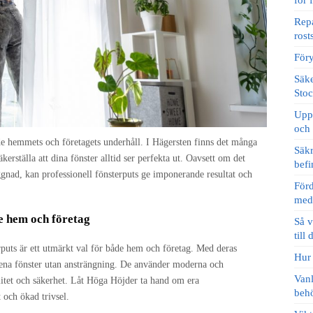
för 
Repa
rost
Föry
Säke
Sto
Uppt
och
både hemmets och företagets underhåll. I Hägersten finns det många
Säkr
säkerställa att dina fönster alltid ser perfekta ut. Oavsett om det
befi
yggnad, kan professionell fönsterputs ge imponerande resultat och
Förd
med
e hem och företag
Så v
till 
rputs är ett utmärkt val för både hem och företag. Med deras
Hur 
 rena fönster utan ansträngning. De använder moderna och
Vanl
itet och säkerhet. Låt Höga Höjder ta hand om era
behö
 och ökad trivsel.