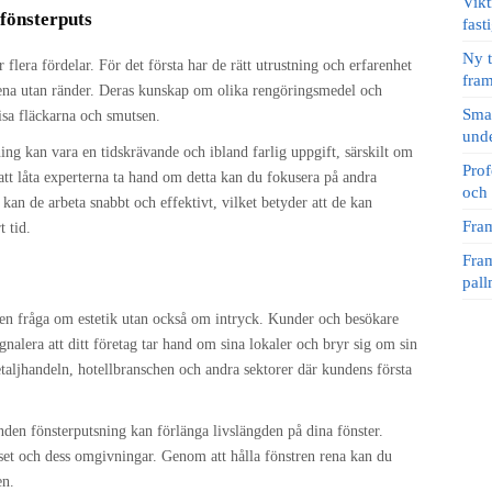
Vikt
 fönsterputs
fast
Ny t
r flera fördelar. För det första har de rätt utrustning och erfarenhet
fram
e rena utan ränder. Deras kunskap om olika rengöringsmedel och
Smar
isa fläckarna och smutsen.
unde
ing kan vara en tidskrävande och ibland farlig uppgift, särskilt om
Prof
tt låta experterna ta hand om detta kan du fokusera på andra
och 
m kan de arbeta snabbt och effektivt, vilket betyder att de kan
Fram
t tid.
Fram
pal
a en fråga om estetik utan också om intryck. Kunder och besökare
ignalera att ditt företag tar hand om sina lokaler och bryr sig om sin
etaljhandeln, hotellbranschen och andra sektorer där kundens första
nden fönsterputsning kan förlänga livslängden på dina fönster.
et och dess omgivningar. Genom att hålla fönstren rena kan du
en.