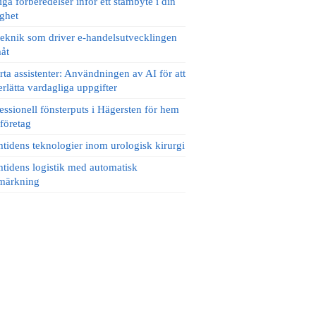
iga förberedelser inför ett stambyte i din
ighet
eknik som driver e-handelsutvecklingen
åt
ta assistenter: Användningen av AI för att
rlätta vardagliga uppgifter
essionell fönsterputs i Hägersten för hem
företag
tidens teknologier inom urologisk kirurgi
tidens logistik med automatisk
lmärkning