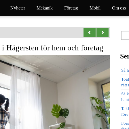
Nyheter
Mekanik
Företag
Mobil
Om oss
s i Hägersten för hem och företag
Se
Så h
Toal
rätt
Så k
hant
Takl
före
Förs