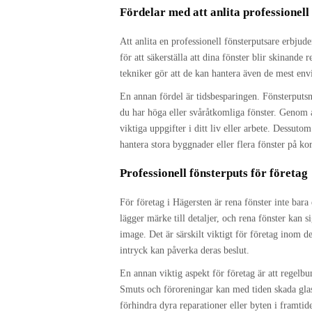
Fördelar med att anlita professionell
Att anlita en professionell fönsterputsare erbjude
för att säkerställa att dina fönster blir skinand
tekniker gör att de kan hantera även de mest env
En annan fördel är tidsbesparingen. Fönsterputsn
du har höga eller svåråtkomliga fönster. Genom a
viktiga uppgifter i ditt liv eller arbete. Dessuto
hantera stora byggnader eller flera fönster på kor
Professionell fönsterputs för företag
För företag i Hägersten är rena fönster inte bar
lägger märke till detaljer, och rena fönster kan s
image. Det är särskilt viktigt för företag inom d
intryck kan påverka deras beslut.
En annan viktig aspekt för företag är att regelbu
Smuts och föroreningar kan med tiden skada glas
förhindra dyra reparationer eller byten i framtid