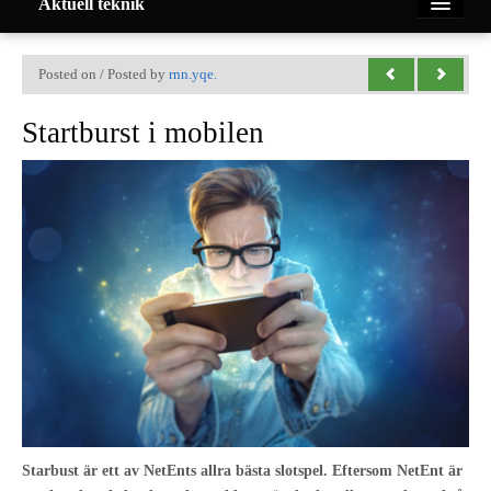
Aktuell teknik
Hem
Posted on / Posted by
rnn.yqe.
Startburst i mobilen
Teknik
Nyheter
Mekanik
Företag
Mobil
Om oss
Starbust är ett av NetEnts allra bästa slotspel. Eftersom NetEnt är