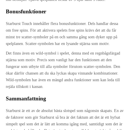
Bonusfunktioner
Starburst Touch innehåller flera bonusfunktioner. Dels handlar dessa
om free spins. För att aktivera spelets free spins krävs det att du får
minst tre scatter-symboler på en och samma gång som dyker upp på
spelplanen. Scatter-symbolen har en lysande stjärna som motiv.
Det finns även en wild-symbol i spelet, denna med en regnbågsfärgad
stjärna som motiv. Precis som vanligt har den funktionen att den
fungerar som utbyte till alla symboler förutom scatter-symbolen. Den
ökar därför chansen att du ska lyckas skapa vinnande kombinationer.
Wild-symbolen har även en mängd andra funktioner som kan leda till
rejäla tillskott i kassan.
Sammanfattning
Starburst är ett av de absolut bästa slotspel som någonsin skapats. En av
de faktorer som gör Starburst så bra är det faktum att det är ett hyfsat
simpelt spel som det är lätt att komma igång med, samtidigt som det är