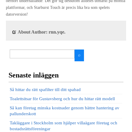
oerhört underhållande. Det gör sig dessutom alldeles utmärkt på mobila
plattformar, och Starburst Touch är precis lika bra som spelets
datorversion!
About Author: rnn.yqe.
Senaste inläggen
Så hittar du rätt spafilter till ditt spabad
Toalettsitsar för Gustavsberg och hur du hittar rätt modell
Så kan företag minska kostnader genom bättre hantering av
pallunderskott
Takläggare i Stockholm som hjälper villaägare företag och
bostadsrättsföreningar