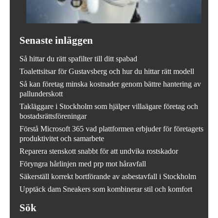
Senaste inläggen
Så hittar du rätt spafilter till ditt spabad
Toalettsitsar för Gustavsberg och hur du hittar rätt modell
Så kan företag minska kostnader genom bättre hantering av
pallunderskott
Takläggare i Stockholm som hjälper villaägare företag och
bostadsrättsföreningar
Förstå Microsoft 365 vad plattformen erbjuder för företagets
produktivitet och samarbete
Reparera stenskott snabbt för att undvika rostskador
Föryngra hårlinjen med prp mot håravfall
Säkerställ korrekt bortförande av asbestavfall i Stockholm
Upptäck dam Sneakers som kombinerar stil och komfort
Sök