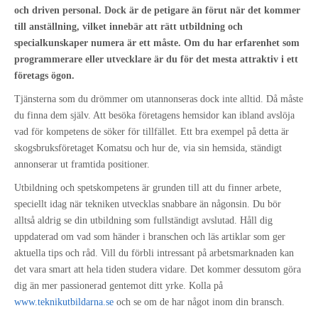
Kontakta oss
och driven personal. Dock är de petigare än förut när det kommer
till anställning, vilket innebär att rätt utbildning och
specialkunskaper numera är ett måste. Om du har erfarenhet som
programmerare eller utvecklare är du för det mesta attraktiv i ett
företags ögon.
Tjänsterna som du drömmer om utannonseras dock inte alltid. Då måste
du finna dem själv. Att besöka företagens hemsidor kan ibland avslöja
vad för kompetens de söker för tillfället. Ett bra exempel på detta är
skogsbruksföretaget Komatsu och hur de, via sin hemsida, ständigt
annonserar ut framtida positioner.
Utbildning och spetskompetens är grunden till att du finner arbete,
speciellt idag när tekniken utvecklas snabbare än någonsin. Du bör
alltså aldrig se din utbildning som fullständigt avslutad. Håll dig
uppdaterad om vad som händer i branschen och läs artiklar som ger
aktuella tips och råd. Vill du förbli intressant på arbetsmarknaden kan
det vara smart att hela tiden studera vidare. Det kommer dessutom göra
dig än mer passionerad gentemot ditt yrke. Kolla på
www.teknikutbildarna.se
och se om de har något inom din bransch.