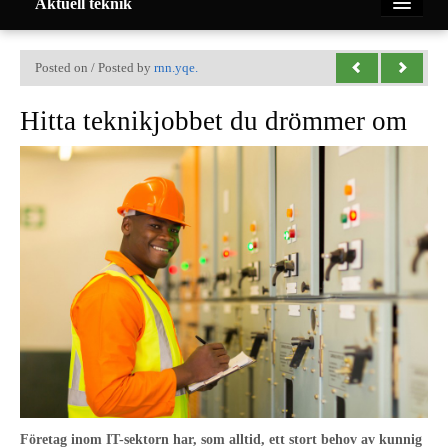
Aktuell teknik
Hem
Posted on / Posted by
rnn.yqe.
Hitta teknikjobbet du drömmer om
Teknik
Nyheter
Mekanik
Företag
Mobil
Om oss
Företag inom IT-sektorn har, som alltid, ett stort behov av kunnig